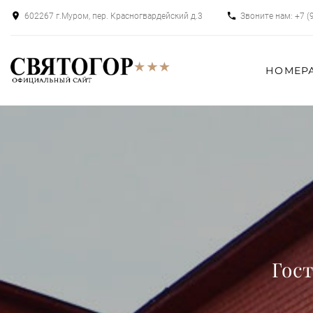
602267 г.Муром, пер. Красногвардейский д.3
Звоните нам:
+7 (
НОМЕР
Главная
Как нас найти?
О Нас
Гос